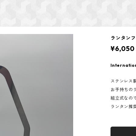
ランタン
¥6,050
Internatio
ステンレス
お手持ちの
組立式なの
ランタン推奨サ