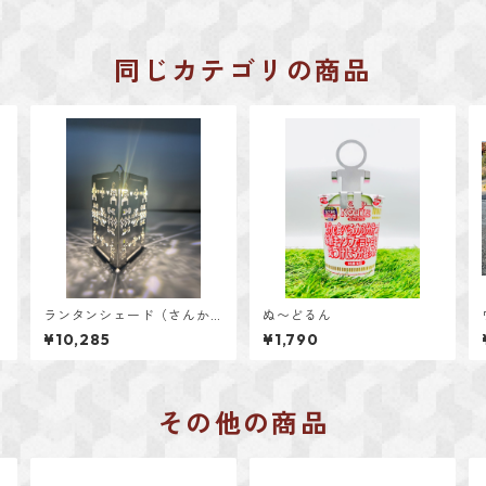
同じカテゴリの商品
ランタンシェード（さんか
ぬ〜どるん
く）
¥10,285
¥1,790
その他の商品