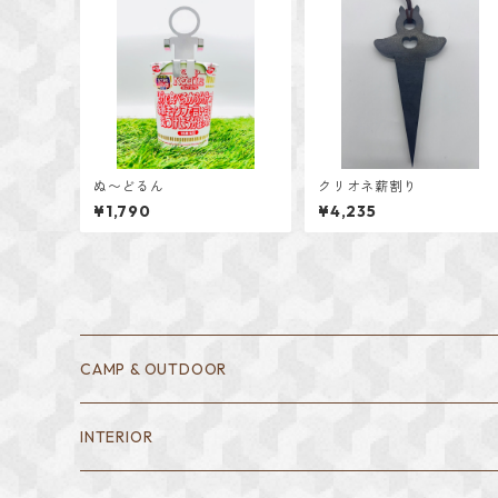
ぬ〜どるん
クリオネ薪割り
¥1,790
¥4,235
CAMP & OUTDOOR
調理器具・グリルプレート
INTERIOR