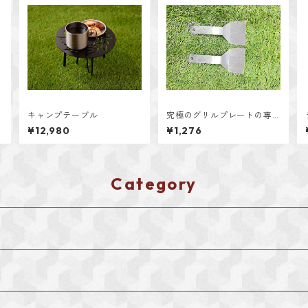
キャンプテーブル
究極のグリルプレートの専
用ヘラ×1
¥12,980
¥1,276
Category