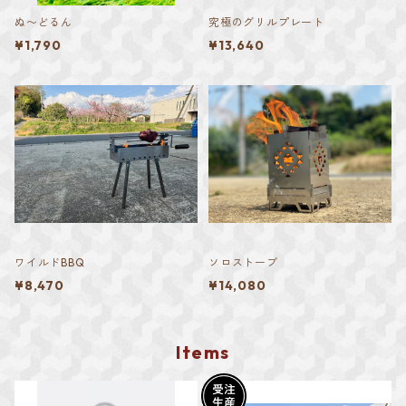
ぬ〜どるん
究極のグリルプレート
¥1,790
¥13,640
ワイルドBBQ
ソロストーブ
¥8,470
¥14,080
Items