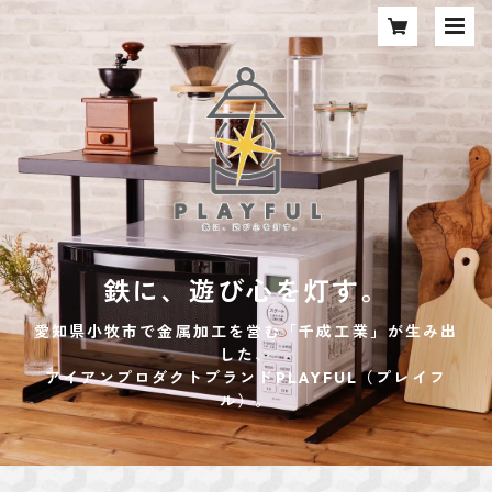
鉄に、遊び心を灯す。
愛知県小牧市で金属加工を営む「千成工業」が生み出
した、
アイアンプロダクトブランドPLAYFUL（プレイフ